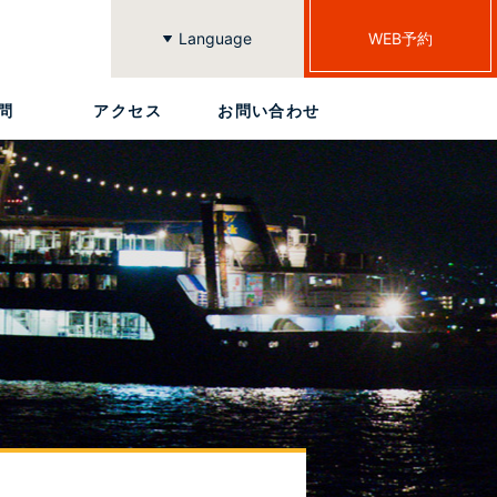
Language
WEB予約
繁體中文
簡体中文
한국어
English
日本語
問
アクセス
お問い合わせ