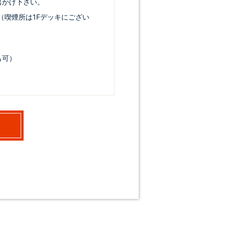
出かけ下さい。
（喫煙所は1Fデッキにござい
も可）