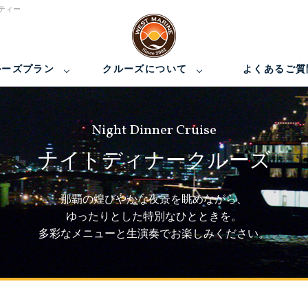
ティー
ルーズプラン
クルーズについて
よくあるご質
Night Dinner Cruise
ナイトディナークルーズ
那覇の煌びやかな夜景を眺めながら、
ゆったりとした特別なひとときを。
多彩なメニューと生演奏でお楽しみください。